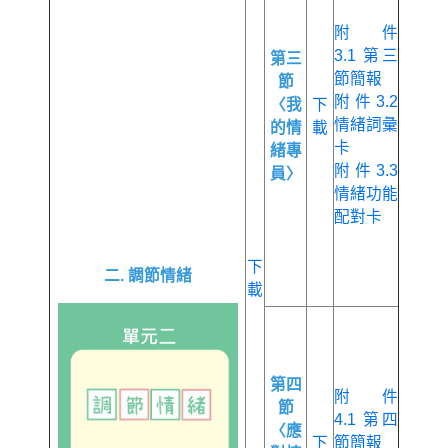
附件
3.1 第三
第三
節簡報
節
附件3.2
〈我
下
情緒詞彙
的情
載
卡
緒專
附件3.3
員〉
情緒功能
配對卡
下
二. 調節情緒
載
第四
附件
節
4.1 第四
〈應
下
節簡報