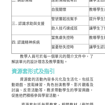
二. 調節情緒
應對情緒我有計
讓學生透
自我關懷
教導學生
警號響起找幫手
提升學生
三.. 認識求助與支援
助人技巧速成班
讓學生了
當焦慮失控時
教導學生
四. 認識精神疾病
當憂愁失控時
讓學生認
教學人員可於每一個單元的簡介文件中，了
解該單元的設計理念及教學重點。
資源套形式及指引
資源套的活動內容多元化及生活化，包括互
動遊戲、放鬆練習、角色扮演教學、影片觀看及
討論、反思活動等，務求帶動學生的學習興趣，
促進他們積極參與學習活動。
資源套包括每節教案、相關教材（例如簡