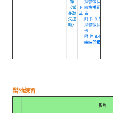
節
抑鬱徵狀
〈當
下
四格拼圖
憂愁
載
表
失控
附件9.3
時〉
抑鬱徵狀
卡
附件9.4
總結簡報
鬆弛練習
影片