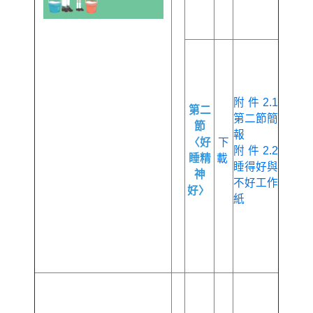
附件2.1
第二
第二節簡
節
報
〈好
下
附件2.2
睡精
載
睡得好與
神
不好工作
好〉
紙