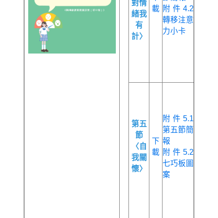
對情
載
附件4.2
緒我
轉移注意
有
力小卡
計〉
附件5.1
第五
第五節簡
節
下
報
〈自
載
附件5.2
我關
七巧板圖
懷〉
案