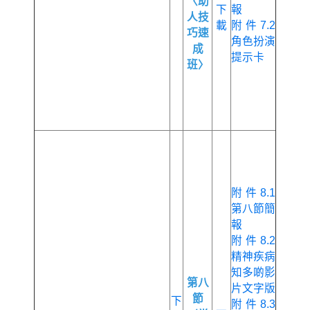
〈助
下
報
人技
載
附件7.2
巧速
角色扮演
成
提示卡
班〉
附件8.1
第八節簡
報
附件8.2
精神疾病
知多啲影
第八
片文字版
節
下
附件8.3