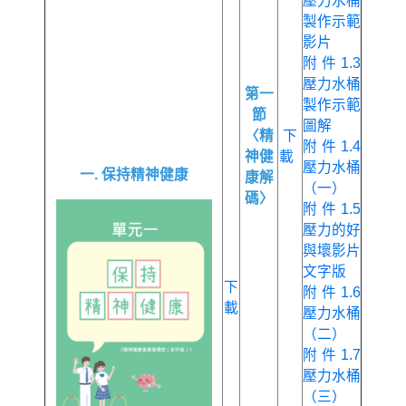
壓力水桶
製作示範
影片
附件1.3
壓力水桶
第一
製作示範
節
圖解
〈精
下
附件1.4
神健
載
壓力水桶
一. 保持精神健康
康解
（一）
碼〉
附件1.5
壓力的好
與壞影片
文字版
下
附件1.6
載
壓力水桶
（二）
附件1.7
壓力水桶
（三）