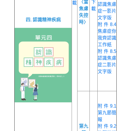
〈當
下
載
認識焦慮
焦慮
載
症一影片
失控
文字版
四. 認識精神疾病
時〉
附件8.4
焦慮症你
我齊認識
工作紙
附件8.5
認識焦慮
症二影片
文字版
附件9.1
第九節簡
報
第九
附件9.2