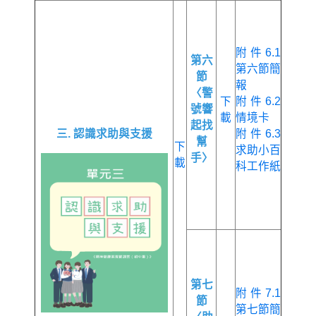
附件6.1
第六
第六節簡
節
報
〈警
下
附件6.2
號響
載
情境卡
起找
三. 認識求助與支援
附件6.3
幫
下
求助小百
手〉
載
科工作紙
第七
附件7.1
節
第七節簡