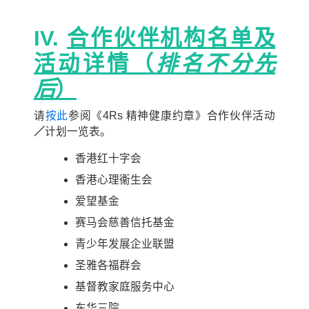
IV
.
合作
伙伴机构
名单及
活动详情（
排名不分先
后
）
请
按此
参阅《4Rs 精神健康约章》合作伙伴活动
／
计划一览表。
香港红十字会
香港心理衞生会
爱望基金
赛马会慈善信托基金
青少年发展企业联盟
圣雅各福群会
基督教家庭服务中心
东华三院