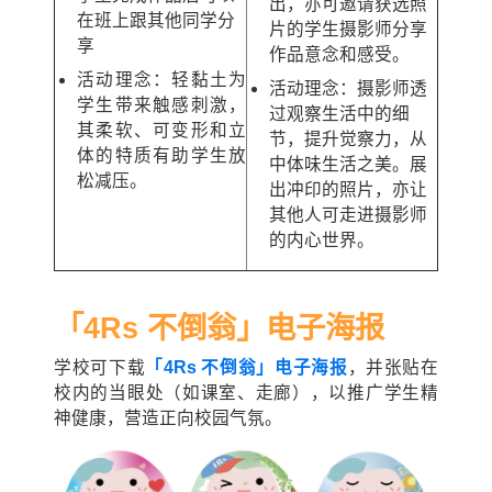
出，亦可邀请获选照
在班上跟其他同学分
片的学生摄影师分享
享
作品意念和感受。
活动理念：轻黏土为
活动理念：摄影师透
学生带来触感刺激，
过观察生活中的细
其柔软、可变形和立
节，提升觉察力，从
体的特质有助学生放
中体味生活之美。展
松减压。
出冲印的照片，亦让
其他人可走进摄影师
的内心世界。
「4Rs 不倒翁」
电子海报
学校可下载
「4Rs 不
倒翁
」电子海报
，并张贴在
校内的当眼处（如课室、走廊），以推广学生精
神健康，营造正向校园气氛。