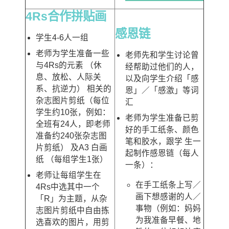
4Rs合作拼贴画
感恩链
学生4-6人一组
老师为学生准备一些
老师先和学生讨论曾
与4Rs的元素 （休
经帮助过他们的人，
息、放松、人际关
以及向学生介绍「感
系、抗逆力） 相关的
恩」／「感激」等词
杂志图片剪纸（每位
汇
学生约10张，例如：
老师为学生准备已剪
全班有24人，即老师
好的手工纸条、颜色
准备约240张杂志图
笔和胶水，跟学 生一
片剪纸） 及A3 白画
起制作感恩链（每人
纸 （每组学生1张）
一条）：
老师让每组学生在
在手工纸条上写／
4Rs中选其中一个
画下想感谢的人／
「R」为主题，从杂
事物（例如：妈妈
志图片剪纸中自由拣
为我准备早餐、地
选喜欢的图片，用剪