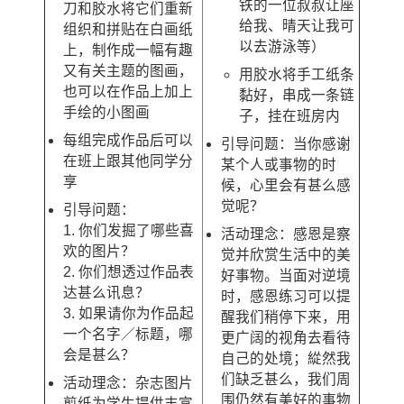
铁的一位叔叔让座
刀和胶水将它们重新
给我、晴天让我可
组织和拼贴在白画纸
以去游泳等）
上，制作成一幅有趣
又有关主题的图画，
用胶水将手工纸条
也可以在作品上加上
黏好，串成一条链
手绘的小图画
子，挂在班房内
每组完成作品后可以
引导问题：当你感谢
在班上跟其他同学分
某个人或事物的时
享
候，心里会有甚么感
觉呢？
引导问题：
1. 你们发掘了哪些喜
活动理念：感恩是察
欢的图片？
觉并欣赏生活中的美
2. 你们想透过作品表
好事物。当面对逆境
达甚么讯息？
时，感恩练习可以提
3. 如果请你为作品起
醒我们稍停下来，用
一个名字／标题，哪
更广阔的视角去看待
会是甚么？
自己的处境；緃然我
们缺乏甚么，我们周
活动理念：杂志图片
围仍然有美好的事物
剪纸为学生提供丰富