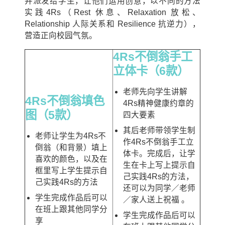
并派发给学生，让他们运用创意，以不同的方法
实践4Rs（Rest 休息、Relaxation 放松、
Relationship 人际关系和 Resilience 抗逆力），
营造正向校园气氛。
4Rs不倒翁手工
立体卡（6款）
老师先向学生讲解
4Rs不倒翁填色
4Rs精神健康约章的
图（5款）
四大要素
其后老师带领学生制
老师让学生为4Rs不
作4Rs不倒翁手工立
倒翁（和背景）填上
体卡。完成后，让学
喜欢的颜色，以及在
生在卡上写上提示自
框里写上学生提示自
己实践4Rs的方法，
己实践4Rs的方法
还可以为同学／老师
学生完成作品后可以
／家人送上祝福 。
在班上跟其他同学分
学生完成作品后可以
享