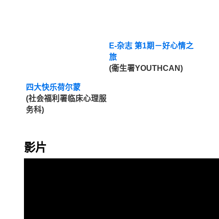
E-杂志 第1期－好心情之
旅
(衞生署YOUTHCAN)
四大快乐荷尔蒙
(社会福利署临床心理服
务科)
影片